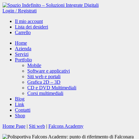
Login
/
Registrati
Il mio account
Lista dei desideri
Carrello
Home
Azienda
Servizi
Portfolio
Mobile
Software e applicativi
Siti web e portali
Grafica 2D – 3D
CD e DVD Multimediali
Corsi multimediali
Blog
Link
Contatti
Shop
Home Page
|
Siti web
|
Falcons Academy