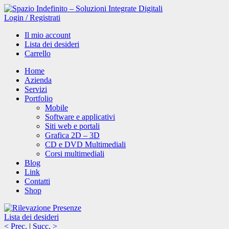
Login
/
Registrati
Il mio account
Lista dei desideri
Carrello
Home
Azienda
Servizi
Portfolio
Mobile
Software e applicativi
Siti web e portali
Grafica 2D – 3D
CD e DVD Multimediali
Corsi multimediali
Blog
Link
Contatti
Shop
Lista dei desideri
< Prec.
|
Succ. >