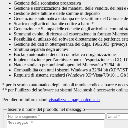
Gestione della scontistica progressiva
Gestione e storicizzazione dei mandati, delle vendite, dei resi e
Gestione delle fatture e delle somme in deposito
Generazione automatica e stampa delle scritture del Giornale de
Scarico degli articoli tramite codice a barre *
Generazione e Stampa delle etichette degli articoli su comuni s
Strumenti evoluti di ricerca ed esportazione in formato Microso
Possibilità di utilizzo del software direttamente da periferica
Gestione dei dati in ottemperanza del d.lgs. 196/2003 (priva
Struttura separata degli archivi
Backup automatico dei dati con relativa riorganizzazione
Implementazione per l’archiviazione e l’esportazione su C
Nato e studiato per ambienti operativi Microsoft a 32/64 bit
Compatibilità con tutti i sistemi Windows a 32/64 bit (XP/VIS
Requisiti di sistema standard (Windows XP/Vista/7/8/10, 1 
* per lo scarico automatico degli articoli tramite codice a barre è nec
** per l’utilizzo del software su sistemi Macintosh è necessario ord
Per ulteriori informazioni
visualizza la pagina dedicata
Inserire il nome del prodotto nel messaggio