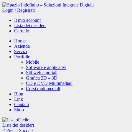
Login
/
Registrati
Il mio account
Lista dei desideri
Carrello
Home
Azienda
Servizi
Portfolio
Mobile
Software e applicativi
Siti web e portali
Grafica 2D – 3D
CD e DVD Multimediali
Corsi multimediali
Blog
Link
Contatti
Shop
Lista dei desideri
< Prec.
|
Succ. >