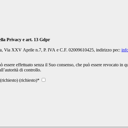
ti personali, art 13 Codice della Privacy e art. 13 Gdpr
a, Via XXV Aprile n.7, P. IVA e C.F. 02009610425, indirizzo pec:
inf
uò essere effettuato senza il Suo consenso, che può essere revocato in qu
all’autorità di controllo.
richiesto) (richiesto)
*