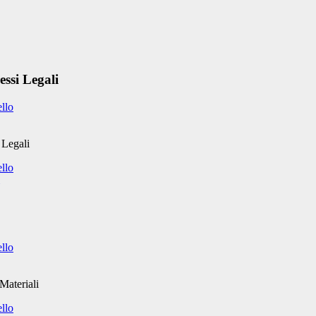
essi Legali
ello
 Legali
ello
ello
Materiali
ello