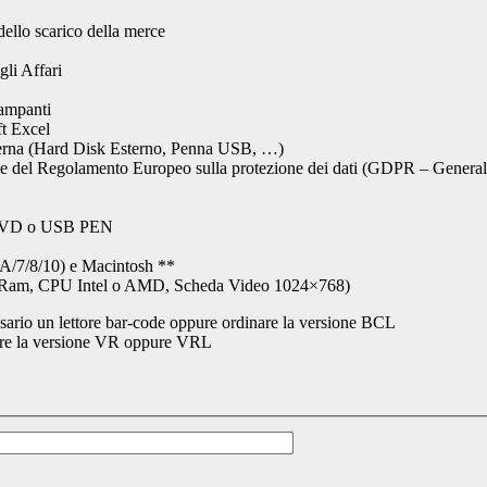
 dello scarico della merce
gli Affari
tampanti
ft Excel
 esterna (Hard Disk Esterno, Penna USB, …)
cy) e del Regolamento Europeo sulla protezione dei dati (GDPR – Gene
D, DVD o USB PEN
TA/7/8/10) e Macintosh **
Gb Ram, CPU Intel o AMD, Scheda Video 1024×768)
essario un lettore bar-code oppure ordinare la versione BCL
inare la versione VR oppure VRL