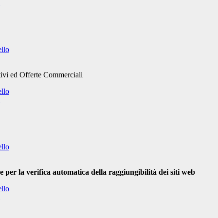
ello
ivi ed Offerte Commerciali
ello
ello
 per la verifica automatica della raggiungibilità dei siti web
ello