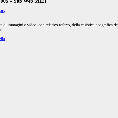
 2005 – Sito Web MIEI
ello
 di immagini e video, con relativo referto, della casistica ecografica 
ti
ello