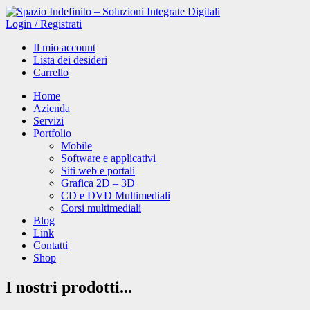
Login
/
Registrati
Il mio account
Lista dei desideri
Carrello
Home
Azienda
Servizi
Portfolio
Mobile
Software e applicativi
Siti web e portali
Grafica 2D – 3D
CD e DVD Multimediali
Corsi multimediali
Blog
Link
Contatti
Shop
I nostri
prodotti
...