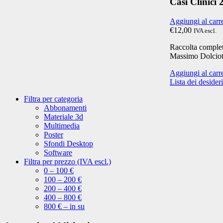
Casi Clinici
Aggiungi al carr
€12,00
IVA escl.
Raccolta completa
Massimo Dolciot
Aggiungi al carr
Lista dei desideri
Filtra per categoria
Abbonamenti
Materiale 3d
Multimedia
Poster
Sfondi Desktop
Software
Filtra per prezzo (IVA escl.)
0 – 100 €
100 – 200 €
200 – 400 €
400 – 800 €
800 € – in su