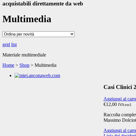
acquistabili direttamente da web
Multimedia
grid
list
Materiale multimediale
Home
>
Shop
>
Multimedia
Casi Clinici
Aggiungi al carr
€12,00
IVA escl.
Raccolta completa
Massimo Dolciot
Aggiungi al carr
Lista dei desideri