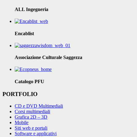
ALL Ingegneria
Encablist
Associazione Culturale Saggezza
Catalogo PFU
PORTFOLIO
CD e DVD Multimediali
Corsi multimediali
Grafica 2D – 3D
Mobile
Siti web e portali
Software e applicativi