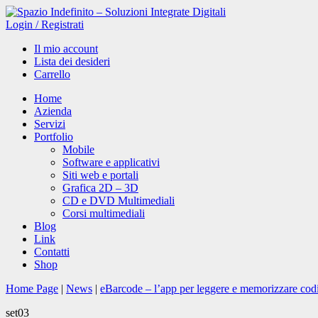
Login
/
Registrati
Il mio account
Lista dei desideri
Carrello
Home
Azienda
Servizi
Portfolio
Mobile
Software e applicativi
Siti web e portali
Grafica 2D – 3D
CD e DVD Multimediali
Corsi multimediali
Blog
Link
Contatti
Shop
Home Page
|
News
|
eBarcode – l’app per leggere e memorizzare codic
set
03