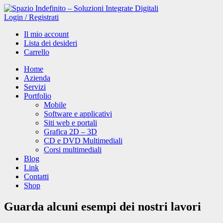
Login
/
Registrati
Il mio account
Lista dei desideri
Carrello
Home
Azienda
Servizi
Portfolio
Mobile
Software e applicativi
Siti web e portali
Grafica 2D – 3D
CD e DVD Multimediali
Corsi multimediali
Blog
Link
Contatti
Shop
Guarda alcuni esempi dei nostri
lavori