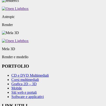
Astropic
Render
Mela 3D
Render e modello
PORTFOLIO
CD e DVD Multimediali
Corsi multimediali
Grafica 2D – 3D
Mobile
Siti web e portali
Software e applicativi
LINK UTILI