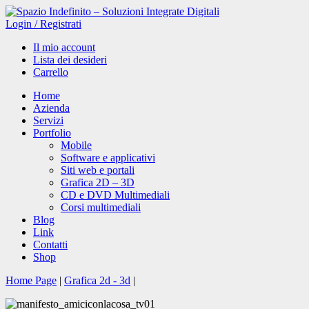
Login
/
Registrati
Il mio account
Lista dei desideri
Carrello
Home
Azienda
Servizi
Portfolio
Mobile
Software e applicativi
Siti web e portali
Grafica 2D – 3D
CD e DVD Multimediali
Corsi multimediali
Blog
Link
Contatti
Shop
Home Page
|
Grafica 2d - 3d
|