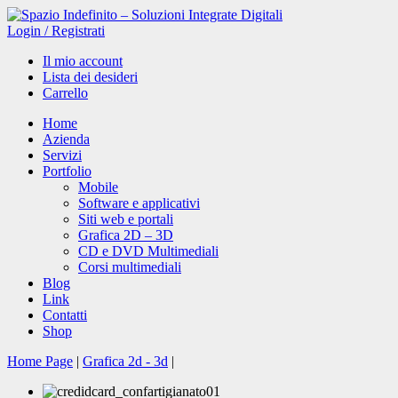
Login
/
Registrati
Il mio account
Lista dei desideri
Carrello
Home
Azienda
Servizi
Portfolio
Mobile
Software e applicativi
Siti web e portali
Grafica 2D – 3D
CD e DVD Multimediali
Corsi multimediali
Blog
Link
Contatti
Shop
Home Page
|
Grafica 2d - 3d
|