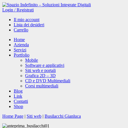
Login
/
Registrati
Il mio account
Lista dei desideri
Carrello
Home
Azienda
Servizi
Portfolio
Mobile
Software e applicativi
Siti web e portali
Grafica 2D – 3D
CD e DVD Multimediali
Corsi multimediali
Blog
Link
Contatti
Shop
Home Page
|
Siti web
|
Busilacchi Gianluca