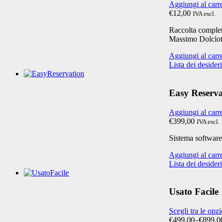
Aggiungi al carr
€12,00
IVA escl.
Raccolta completa
Massimo Dolciot
Aggiungi al carr
Lista dei desideri
Easy Reserva
Aggiungi al carr
€399,00
IVA escl.
Sistema software 
Aggiungi al carr
Lista dei desideri
Usato Facile
Scegli tra le opz
€499,00
–
€899,0