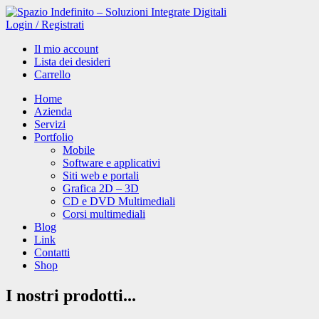
Login
/
Registrati
Il mio account
Lista dei desideri
Carrello
Home
Azienda
Servizi
Portfolio
Mobile
Software e applicativi
Siti web e portali
Grafica 2D – 3D
CD e DVD Multimediali
Corsi multimediali
Blog
Link
Contatti
Shop
I nostri
prodotti
...