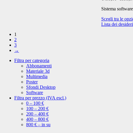
Sistema software 
Scegli tra le opz
Lista dei desideri
1
2
3
→
Filtra per categoria
Abbonamenti
Materiale 3d
Multimedia
Poster
Sfondi Desktop
Software
Filtra per prezzo (IVA escl.)
0 – 100 €
100 – 200 €
200 – 400 €
400 – 800 €
800 € – in su