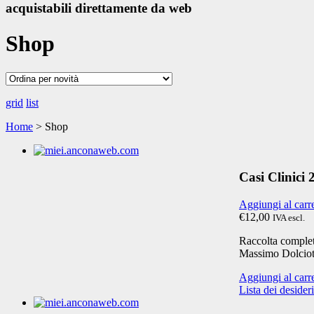
acquistabili direttamente da web
Shop
grid
list
Home
> Shop
Casi Clinici
Aggiungi al carr
€12,00
IVA escl.
Raccolta completa
Massimo Dolciot
Aggiungi al carr
Lista dei desideri