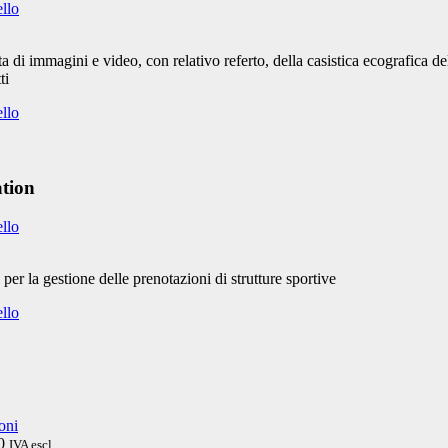
ello
 di immagini e video, con relativo referto, della casistica ecografica 
ti
ello
tion
ello
per la gestione delle prenotazioni di strutture sportive
ello
ioni
0
IVA escl.